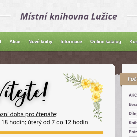
Místní knihovna Lužice
d
Akce
Nové knihy
Informace
Online katalog
Kon
Fo
AKC
Bese
Díln
Kni
Práz