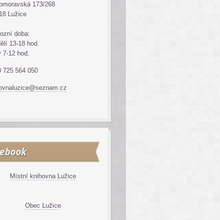
omoravská 173/268
18 Lužice
ozní doba:
ělí 13-18 hod.
ý 7-12 hod.
 725 564 050
hovnaluzice@seznam.cz
cebook
Místní knihovna Lužice
Obec Lužice