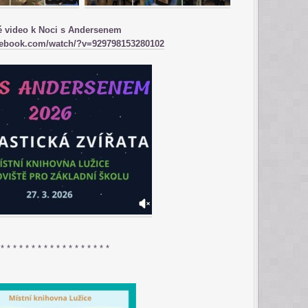
é video k Noci s Andersenem
cebook.com/watch/?v=929798153280102​
 * * * * * * * * * * * * * * * * * *