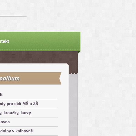
takt
toalbum
E
dy pro děti MŠ a ZŠ
y, kroužky, kurzy
hovna
dniny v knihovně