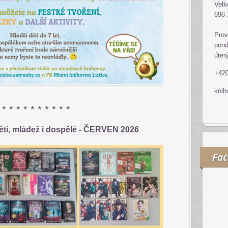
Velk
696 
Prov
pond
úter
+420
kni
* * * * * * * * * *
ěti, mládež i dospělé - ČERVEN 2026
Fa