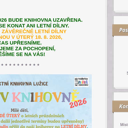
 2026 BUDE KNIHOVNA UZAVŘENA.
E KONAT ANI LETNÍ DÍLNY.
Pos
 ZÁVĚREČNÉ LETNÍ DÍLNY
U V ÚTERÝ 18. 8. 2026,
ČAS UPŘESNÍME.
JEME ZA POCHOPENÍ,
ĚŠÍME SE NA VÁS!
* * * * * * * * * *
Kon
Míst