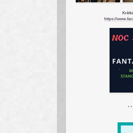
Krátk
https://www.fa
* *