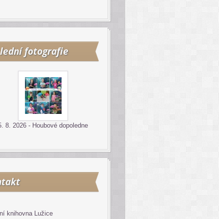
lední fotografie
5. 8. 2026 - Houbové dopoledne
takt
ní knihovna Lužice