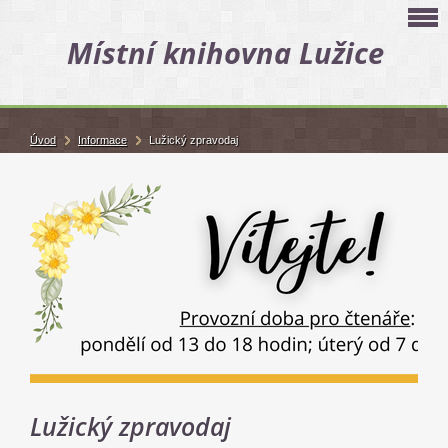
Místní knihovna Lužice
Úvod
Informace
Lužický zpravodaj
Lužický zpravodaj