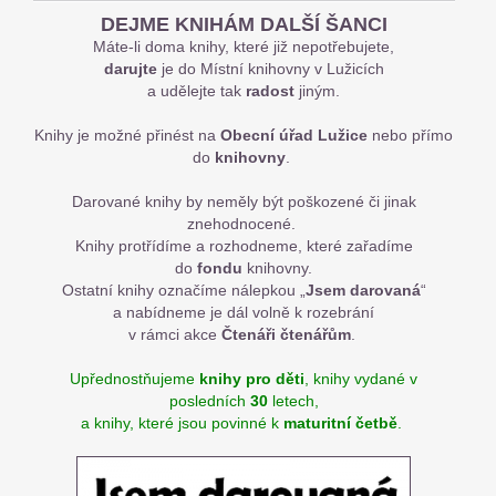
DEJME KNIHÁM DALŠÍ ŠANCI
Máte-li doma knihy, které již nepotřebujete,
darujte
je do Místní knihovny v Lužicích
a udělejte tak
radost
jiným.
Knihy je možné přinést na
Obecní úřad Lužice
nebo přímo
do
knihovny
.
Darované knihy by neměly být poškozené či jinak
znehodnocené.
Knihy protřídíme a rozhodneme, které zařadíme
do
fondu
knihovny.
Ostatní knihy označíme nálepkou „
Jsem darovaná
“
a nabídneme je dál volně k rozebrání
v rámci akce
Čtenáři čtenářům
.
Upřednostňujeme
knihy pro děti
, knihy vydané v
posledních
30
letech,
a knihy, které jsou povinné k
maturitní četbě
.