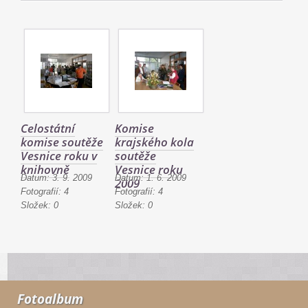
Celostátní
Komise
komise soutěže
krajského kola
Vesnice roku v
soutěže
knihovně
Vesnice roku
Datum:
3. 9. 2009
Datum:
1. 6. 2009
2009
Fotografií:
4
Fotografií:
4
Složek:
0
Složek:
0
Fotoalbum