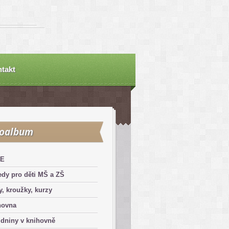
takt
toalbum
E
dy pro děti MŠ a ZŠ
y, kroužky, kurzy
hovna
dniny v knihovně