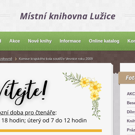
Místní knihovna Lužice
d
Akce
Nové knihy
Informace
Online katalog
Kon
knihovně
Komise krajského kola soutěže Vesnice roku 2009
Fo
AKC
Bese
Díln
Kni
Práz