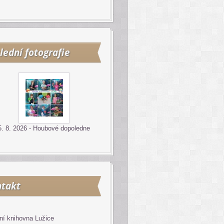
lední fotografie
5. 8. 2026 - Houbové dopoledne
takt
ní knihovna Lužice