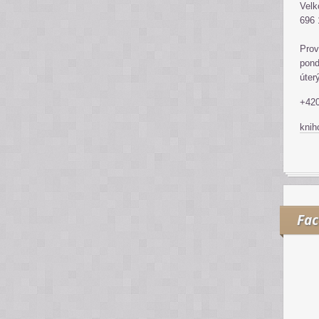
Velk
696 
Prov
pond
úter
+420
kni
Fa