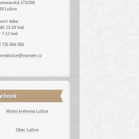
omoravská 173/268
18 Lužice
ozní doba:
ělí 13-18 hod.
ý 7-12 hod.
 725 564 050
hovnaluzice@seznam.cz
cebook
Místní knihovna Lužice
Obec Lužice