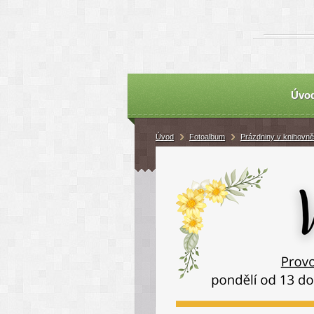
Úvo
Úvod
Fotoalbum
Prázdniny v knihovně