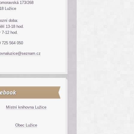
omoravská 173/268
18 Lužice
ozní doba:
ělí 13-18 hod.
ý 7-12 hod.
 725 564 050
hovnaluzice@seznam.cz
cebook
Místní knihovna Lužice
Obec Lužice