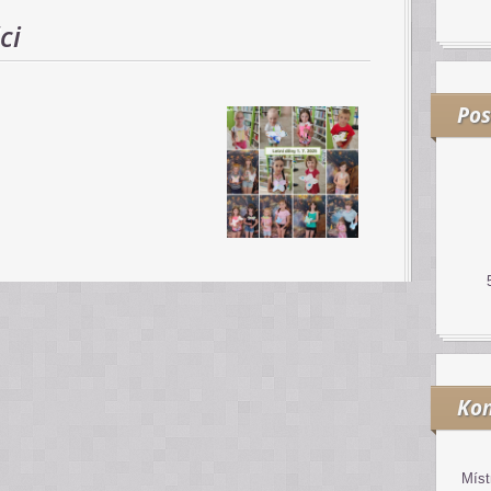
ci
Pos
Kon
Míst