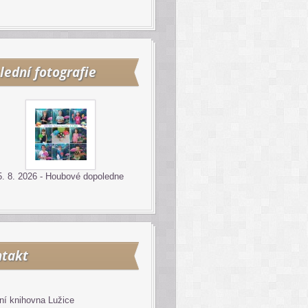
lední fotografie
5. 8. 2026 - Houbové dopoledne
takt
ní knihovna Lužice