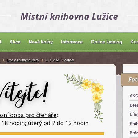
Místní knihovna Lužice
d
Akce
Nové knihy
Informace
Online katalog
Kon
Léto v knihovně 2025
1. 7. 2025 - Motýlci
Fo
AKC
Bese
Díln
Kni
Práz