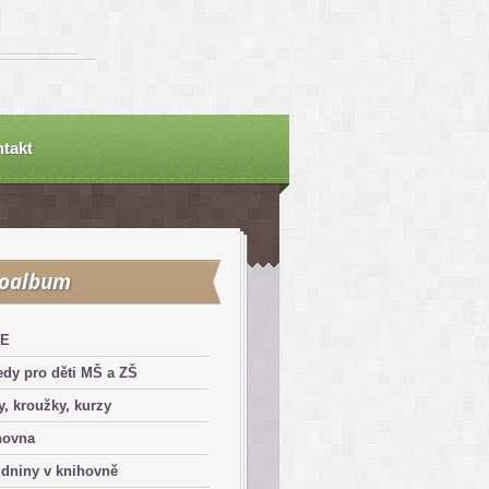
takt
toalbum
E
dy pro děti MŠ a ZŠ
y, kroužky, kurzy
hovna
dniny v knihovně