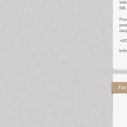
Velk
696 
Prov
pond
úter
+420
kni
Fa